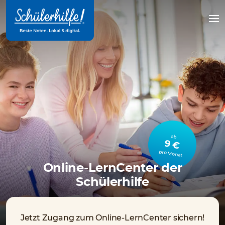
Zum
Hauptinhalt
Na
öff
ab
9 €
pro Monat
Online-LernCenter der
Schülerhilfe
Jetzt Zugang zum Online-LernCenter sichern!