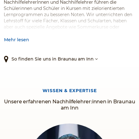
NachhilfelehrerInnen und Nachhilfelehrer führen die
Schülerinnen und Schüler in Kursen mit zielorientierten
Lernprogrammen zu besseren Noten. Wir unterrichten den
Lehrstoff für viele Fächer, Klassen und Schularten, haben
aber auch spezielle Angebote wie Sommerkurse oder
intensives Training für die bestmögliche Note bei der
Zentralmatura in Mathe. Fragen Sie uns – wir finden immer
Mehr lesen
eine Lösung für Ihr Kind.
So finden Sie uns in Braunau am Inn
WISSEN & EXPERTISE
Unsere erfahrenen Nachhilfelehrer:innen in Braunau
am Inn