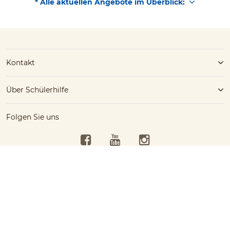
* Alle aktuellen Angebote im Überblick:
Kontakt
Über Schülerhilfe
Folgen Sie uns
Facebook
YouTube
Instagram
Kostenlose Beratung
Schülerhilfe jetzt kostenlos
Barrierefreiheit
07252/45158
testen!