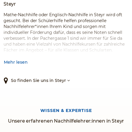
Steyr
Mathe-Nachhilfe oder Englisch-Nachhilfe in Steyr wird oft
gesucht. Bei der Schülerhilfe helfen professionelle
Nachhilfelehrer*innen Ihrem Kind und sorgen mit
individueller Förderung dafür, dass es seine Noten schnell
verbessert. In der Pachergasse 1 sind wir immer für Sie da
und haben eine Vielzahl von Nachhilfekursen für zahlreiche
Fächer im Angebot – für alle Klassen und Schularten.
Vertrauen Sie dem meist ausgezeichneten
Nachhilfeinstitut!
Mehr lesen
So finden Sie uns in Steyr
WISSEN & EXPERTISE
Unsere erfahrenen Nachhilfelehrer:innen in Steyr