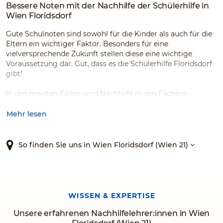
Bessere Noten mit der Nachhilfe der Schülerhilfe in
Wien Floridsdorf
Gute Schulnoten sind sowohl für die Kinder als auch für die
Eltern ein wichtiger Faktor. Besonders für eine
vielversprechende Zukunft stellen diese eine wichtige
Voraussetzung dar. Gut, dass es die Schülerhilfe Floridsdorf
gibt!
In den meisten Fällen wird Nachhilfe in den Fächern
Mathematik, Deutsch oder Englisch benötigt. Unsere
erfahrenen Nachhilfelehrer:innen können mit einer
Mehr lesen
individuellen Förderung schnell und nachhaltig für
motivierende Lernerfolge und bessere Noten sorgen. An
unserem Standort in Wien Floridsdorf, direkt am Franz-
So finden Sie uns in Wien Floridsdorf (Wien 21)
Jonas-Platz 8 / Stiege 1 / 6. Stock, bieten wir Nachhilfe für
alle Schultypen, alle Schulstufen sowie für viele Fächer an.
Auch Sommerkurse oder Kurse zur Prüfungsvorbereitung
mildern den Stress und die Prüfungsängste Ihres Kindes.
Selbstverständlich unterstützen wir auch Lehrlinge und
WISSEN & EXPERTISE
angehende Student:innen mit entsprechenden Kursen.
Unsere erfahrenen Nachhilfelehrer:innen in Wien
Beste Noten mit der Nr. 1 in Österreich*!