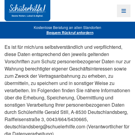
Zum
Hauptinhalt
Navig
öffne
Kostenlose Beratung an allen Standorten
Bequem Rückruf anfordern
Es ist für mich/uns selbstverständlich und verpflichtend,
diese Daten entsprechend den jeweils geltenden
Vorschriften zum Schutz personenbezogener Daten nur zur
Wahrung berechtigter eigener Geschäftsinteressen sowie
zum Zweck der Vertragsanbahnung zu erheben, zu
übermitteln, zu speichern und in sonstiger Weise zu
verarbeiten. Im Folgenden finden Sie nähere Informationen
über die Erhebung, Speicherung, Übermittlung und
sonstigen Verarbeitung Ihrer personenbezogenen Daten
durch Schülerhilfe Gerald Still, A-8530 Deutschlandsberg,
Raiffeisenstraße 3, 0043/664/5430665,
deutschlandsberg@schuelerhilfe.com
(Verantwortlicher für
die Datenverarbeitung).