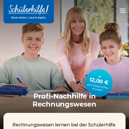
Zum
Hauptinhalt
Na
öff
ab
12,00 €
pro Unterrichts­stunde*
Profi-Nachhilfe in
Rechnungswesen
Rechnungswesen lernen bei der Schülerhilfe