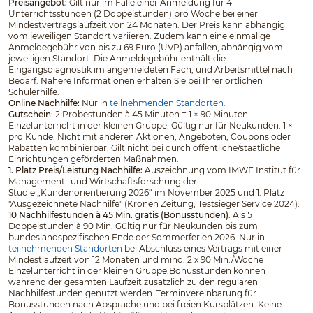
Preisangebot:
Gilt nur im Falle einer Anmeldung für 4
Unterrichtsstunden (2 Doppelstunden) pro Woche bei einer
Mindestvertragslaufzeit von 24 Monaten. Der Preis kann abhängig
vom jeweiligen Standort variieren. Zudem kann eine einmalige
Anmeldegebühr von bis zu 69 Euro (UVP) anfallen, abhängig vom
jeweiligen Standort. Die Anmeldegebühr enthält die
Eingangsdiagnostik im angemeldeten Fach, und Arbeitsmittel nach
Bedarf. Nähere Informationen erhalten Sie bei Ihrer örtlichen
Schülerhilfe.
Online Nachhilfe:
Nur in
teilnehmenden Standorten.
Gutschein
: 2 Probestunden à 45 Minuten = 1 × 90 Minuten
Einzelunterricht in der kleinen Gruppe. Gültig nur für Neukunden. 1 ×
pro Kunde. Nicht mit anderen Aktionen, Angeboten, Coupons oder
Rabatten kombinierbar. Gilt nicht bei durch öffentliche/staatliche
Einrichtungen geförderten Maßnahmen.
1. Platz Preis/Leistung Nachhilfe:
Auszeichnung vom IMWF Institut für
Management- und Wirtschaftsforschung der
Studie „Kundenorientierung 2026“ im November 2025 und 1. Platz
"Ausgezeichnete Nachhilfe" (Kronen Zeitung, Testsieger Service 2024).
10 Nachhilfestunden à 45 Min. gratis (Bonusstunden)
: Als 5
Doppelstunden à 90 Min. Gültig nur für Neukunden bis zum
bundeslandspezifischen Ende der Sommerferien 2026. Nur in
teilnehmenden Standorten
bei Abschluss eines Vertrags mit einer
Mindestlaufzeit von 12 Monaten und mind. 2 x 90 Min./Woche
Einzelunterricht in der kleinen Gruppe.Bonusstunden können
während der gesamten Laufzeit zusätzlich zu den regulären
Nachhilfestunden genutzt werden. Terminvereinbarung für
Bonusstunden nach Absprache und bei freien Kursplätzen. Keine