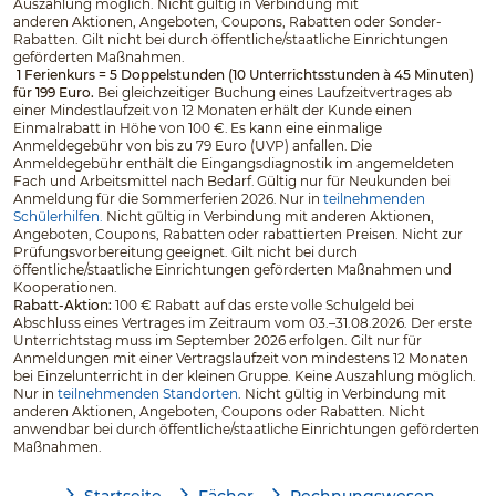
Auszahlung möglich. Nicht gültig in Verbindung mit
anderen Aktionen, Angeboten, Coupons, Rabatten oder Sonder-
Rabatten. Gilt nicht bei durch öffentliche/staatliche Einrichtungen
geförderten Maßnahmen.
1 Ferienkurs = 5 Doppelstunden (10 Unterrichtsstunden à 45 Minuten)
für 199 Euro.
Bei gleichzeitiger Buchung eines Laufzeitvertrages ab
einer Mindestlaufzeit von 12 Monaten erhält der Kunde einen
Einmalrabatt in Höhe von 100 €. Es kann eine einmalige
Anmeldegebühr von bis zu 79 Euro (UVP) anfallen. Die
Anmeldegebühr enthält die Eingangsdiagnostik im angemeldeten
Fach und Arbeitsmittel nach Bedarf. Gültig nur für Neukunden bei
Anmeldung für die Sommerferien 2026. Nur in
teilnehmenden
Schülerhilfen.
Nicht gültig in Verbindung mit anderen Aktionen,
Angeboten, Coupons, Rabatten oder rabattierten Preisen. Nicht zur
Prüfungsvorbereitung geeignet. Gilt nicht bei durch
öffentliche/staatliche Einrichtungen geförderten Maßnahmen und
Kooperationen.
Rabatt-Aktion:
100 € Rabatt auf das erste volle Schulgeld bei
Abschluss eines Vertrages im Zeitraum vom 03.–31.08.2026. Der erste
Unterrichtstag muss im September 2026 erfolgen. Gilt nur für
Anmeldungen mit einer Vertragslaufzeit von mindestens 12 Monaten
bei Einzelunterricht in der kleinen Gruppe. Keine Auszahlung möglich.
Nur in
teilnehmenden Standorten
​​​​​​​. Nicht gültig in Verbindung mit
anderen Aktionen, Angeboten, Coupons oder Rabatten. Nicht
anwendbar bei durch öffentliche/staatliche Einrichtungen geförderten
Maßnahmen.
Startseite
Fächer
Rechnungswesen