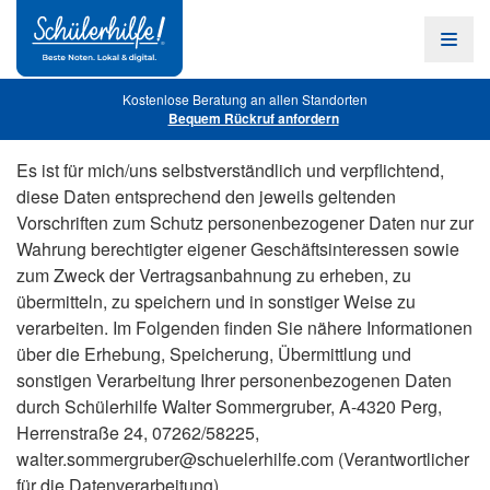
Zum
Hauptinhalt
Navig
öffne
Kostenlose Beratung an allen Standorten
Bequem Rückruf anfordern
Es ist für mich/uns selbstverständlich und verpflichtend,
diese Daten entsprechend den jeweils geltenden
Vorschriften zum Schutz personenbezogener Daten nur zur
Wahrung berechtigter eigener Geschäftsinteressen sowie
zum Zweck der Vertragsanbahnung zu erheben, zu
übermitteln, zu speichern und in sonstiger Weise zu
verarbeiten. Im Folgenden finden Sie nähere Informationen
über die Erhebung, Speicherung, Übermittlung und
sonstigen Verarbeitung Ihrer personenbezogenen Daten
durch Schülerhilfe Walter Sommergruber, A-4320 Perg,
Herrenstraße 24, 07262/58225,
walter.sommergruber@schuelerhilfe.com
(Verantwortlicher
für die Datenverarbeitung).