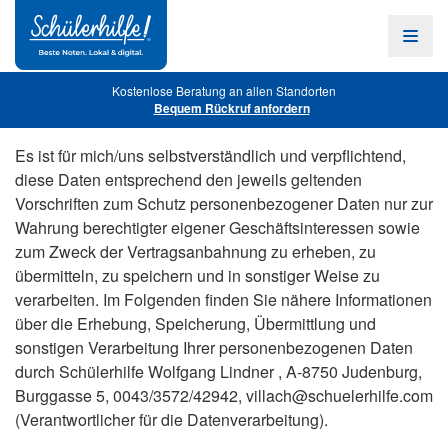
Zum
Hauptinhalt
Navig
öffne
Kostenlose Beratung an allen Standorten
Bequem Rückruf anfordern
Es ist für mich/uns selbstverständlich und verpflichtend,
diese Daten entsprechend den jeweils geltenden
Vorschriften zum Schutz personenbezogener Daten nur zur
Wahrung berechtigter eigener Geschäftsinteressen sowie
zum Zweck der Vertragsanbahnung zu erheben, zu
übermitteln, zu speichern und in sonstiger Weise zu
verarbeiten. Im Folgenden finden Sie nähere Informationen
über die Erhebung, Speicherung, Übermittlung und
sonstigen Verarbeitung Ihrer personenbezogenen Daten
durch Schülerhilfe Wolfgang Lindner , A-8750 Judenburg,
Burggasse 5, 0043/3572/42942,
villach@schuelerhilfe.com
(Verantwortlicher für die Datenverarbeitung).