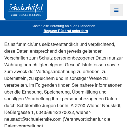
Zum
Hauptinhalt
Navig
öffne
Kostenlose Beratung an allen Standorten
Bequem Rückruf anfordern
Es ist für mich/uns selbstverständlich und verpflichtend,
diese Daten entsprechend den jeweils geltenden
Vorschriften zum Schutz personenbezogener Daten nur zur
Wahrung berechtigter eigener Geschäftsinteressen sowie
zum Zweck der Vertragsanbahnung zu erheben, zu
übermitteln, zu speichern und in sonstiger Weise zu
verarbeiten. Im Folgenden finden Sie nähere Informationen
über die Erhebung, Speicherung, Übermittlung und
sonstigen Verarbeitung Ihrer personenbezogenen Daten
durch Schülerhilfe Jürgen Lonin, A-2700 Wiener Neustadt,
Keßlergasse 1, 0043/664/2270022,
wiener-
neustadt@schuelerhilfe.com
(Verantwortlicher für die
Datenverarbeitung).