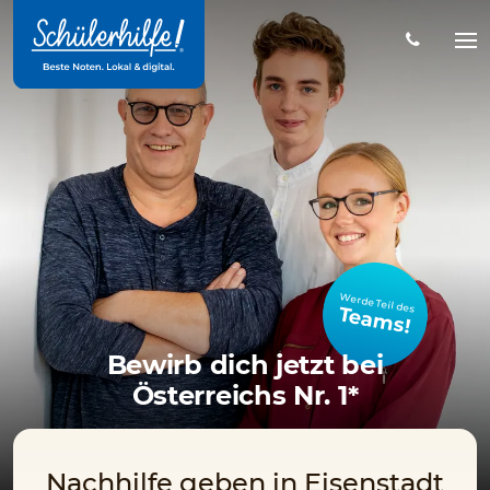
Zum
Hauptinhalt
Na
öff
Werde Teil des
Teams!
Bewirb dich jetzt bei
Österreichs Nr. 1*
Nachhilfe geben in Eisenstadt