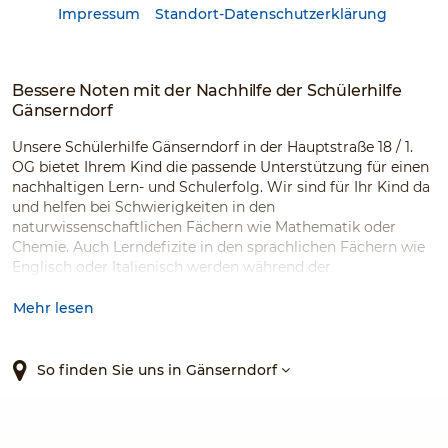
Impressum
Standort-Datenschutzerklärung
Bessere Noten mit der Nachhilfe der Schülerhilfe
Gänserndorf
Unsere Schülerhilfe Gänserndorf in der Hauptstraße 18 / 1.
OG bietet Ihrem Kind die passende Unterstützung für einen
nachhaltigen Lern- und Schulerfolg. Wir sind für Ihr Kind da
und helfen bei Schwierigkeiten in den
naturwissenschaftlichen Fächern wie Mathematik oder
Chemie. Auch Lerndefizite in den sprachlichen Fächern wie
Englisch oder Italienisch werden während der
Einzelnachhilfe in kleinen Gruppen behoben. Unsere
Schülerhilfe Gänserndorf bietet Nachhilfe für zahlreiche
Mehr lesen
Schulfächer, für jede Klasse sowie für jede Schulart an.
Unsere motivierten Nachhilfelehrer:innen bringen Ihr Kind
So finden Sie uns in Gänserndorf
zum Lernerfolg.
Hier finden Sie auch unsere anderen Schülerhilfen: