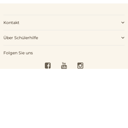
Kontakt
Über Schülerhilfe
Folgen Sie uns
Facebook
YouTube
Instagram
Kostenlose Beratung
Schülerhilfe jetzt kostenlos
Barrierefreiheit
0316/816000
testen!