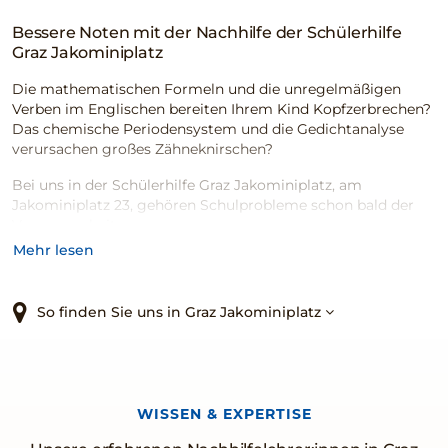
Bessere Noten mit der Nachhilfe der Schülerhilfe
Graz Jakominiplatz
Die mathematischen Formeln und die unregelmäßigen
Verben im Englischen
bereiten Ihrem Kind Kopfzerbrechen?
Das chemische Periodensystem und die Gedichtanalyse
verursachen großes Zähneknirschen?
Bei uns in der Schülerhilfe Graz Jakominiplatz, am
Jakominiplatz 23, gehören Schulprobleme schon bald der
Vergangenheit an.
Mehr lesen
Egal für welche Klasse oder für welche Schulart, ob als
Einzel- oder als Gruppenunterricht mit maximal drei bis fünf
Schülern oder aber innerhalb eines Ferien- beziehungsweise
So finden Sie uns in Graz Jakominiplatz
eines Prüfungsvorbereitungskurses, wir bieten für
sämtlichen Bedarf Nachhilfe in zahlreichen Fächern an.
Gemeinsam mit unseren erfahrenen Nachhilfelehrerinnen
und Nachhilfelehrern schaffen wir das!
WISSEN & EXPERTISE