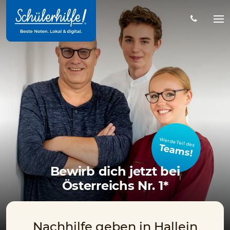
Zum
Hauptinhalt
Na
öff
Werde Teil des
Teams!
Bewirb dich jetzt bei
Österreichs Nr. 1*
Nachhilfe geben in Hallein