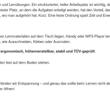
nd Lernübungen. Ein strukturierter, heller Arbeitsplatz ist wichtig, d
Ein fester Platz, an dem die Aufgaben erledigt werden, hat den Vorteil
 wo man aufgehört hat. Kurz: Eine feste Ordnung spart Zeit und Ener
ten Lernmaterialien auf dem Tisch liegen. Handy oder MP3-Player le
lt, wie Ausschneiden, Kleben oder Ausmalen.
st ergonomisch, höhenverstellbar, stabil und TÜV-geprüft
.
üßen fest auf dem Boden stehen.
nden wir Entspannung – und genau das sollte beim Lernen nicht der 
r öffnen!