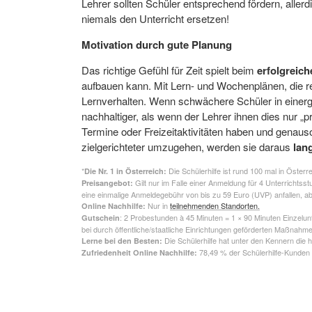
Lehrer sollten Schüler entsprechend fördern, alle
niemals den Unterricht ersetzen!
Motivation durch gute Planung
Das richtige Gefühl für Zeit spielt beim
erfolgreic
aufbauen kann. Mit Lern- und Wochenplänen, die reg
Lernverhalten. Wenn schwächere Schüler in einerge
nachhaltiger, als wenn der Lehrer ihnen dies nur 
Termine oder Freizeitaktivitäten haben und genaus
zielgerichteter umzugehen, werden sie daraus
lang
*
Die Schülerhilfe ist rund 100 mal in Österr
Die Nr. 1 in Österreich:
Gilt nur im Falle einer Anmeldung für 4 Unterrichts
Preisangebot:
eine einmalige Anmeldegebühr von bis zu 59 Euro (UVP) anfallen, abhä
Nur in
teilnehmenden Standorten.
Online Nachhilfe:
: 2 Probestunden à 45 Minuten = 1 × 90 Minuten Einzelunt
Gutschein
bei durch öffentliche/staatliche Einrichtungen geförderten Maßnahm
Die Schülerhilfe hat unter den Kennern die
Lerne bei den Besten:
78,49 % der Schülerhilfe-Kunden 
Zufriedenheit Online Nachhilfe: