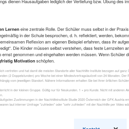
rdings dienen Hausaufgaben lediglich der Vertiefung bzw. Übung des i
hen Lernen
eine zentrale Rolle. Der Schüler muss selbst in der Praxi
elmäßig in der Schule besprochen, d. h. reflektiert, werden, bekommen
meinsamen Reflexion am eigenen Beispiel erfahren, dass ihr aufgest
„predigt“. Die Kinder müssen selbst verstehen, dass feste Lernzeiten
o ernst genommen und eingehalten werden müssen. Wenn Schüler die P
fristig Motivation
schöpfen.
eich vertreten und hat damit die meisten Standorte aller Nachhilfe-Institute bezogen auf ganz 
stunden (2 Doppelstunden) pro Woche bei einer Mindestvertragslaufzeit von 24 Monaten. Der 
ngig vom jeweiligen Standort. Nähere Informationen erhalten Sie bei Ihrer örtlichen Schülerh
erricht in der kleinen Gruppe. Gültig nur für Neukunden. 1 × pro Kunde. Nicht mit anderen A
en.
 häufigsten Zustimmungen in der Nachhilfeinstitute Studie 2020 Österreich der GFK Austria e
waren laut interner Umfrage "zufrieden" oder "sehr zufrieden" mit der Nachhilfe per Video 