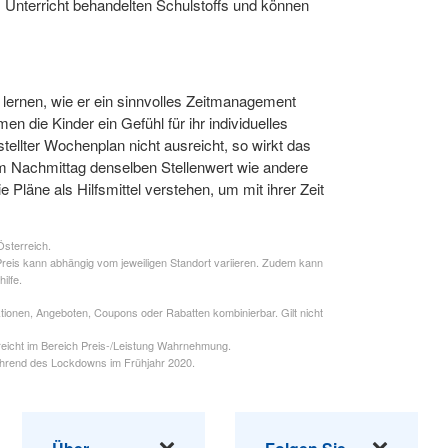
m Unterricht behandelten Schulstoffs und können
s lernen, wie er ein sinnvolles Zeitmanagement
 die Kinder ein Gefühl für ihr individuelles
ellter Wochenplan nicht ausreicht, so wirkt das
 am Nachmittag denselben Stellenwert wie andere
läne als Hilfsmittel verstehen, um mit ihrer Zeit
Österreich.
Preis kann abhängig vom jeweiligen Standort variieren. Zudem kann
ilfe.
ktionen, Angeboten, Coupons oder Rabatten kombinierbar. Gilt nicht
rreicht im Bereich Preis-/Leistung Wahrnehmung.
während des Lockdowns im Frühjahr 2020.