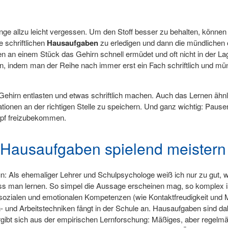
inge allzu leicht vergessen. Um den Stoff besser zu behalten, könn
e schriftlichen
Hausaufgaben
zu erledigen und dann die mündlichen 
an einem Stück das Gehirn schnell ermüdet und oft nicht in der Lage 
ndem man der Reihe nach immer erst ein Fach schriftlich und mün
ehirn entlasten und etwas schriftlich machen. Auch das Lernen ähnlich
ationen an der richtigen Stelle zu speichern. Und ganz wichtig: Paus
opf freizubekommen.
Hausaufgaben spielend meistern
tun: Als ehemaliger Lehrer und Schulpsychologe weiß ich nur zu gut, 
 man lernen. So simpel die Aussage erscheinen mag, so komplex ist
ozialen und emotionalen Kompetenzen (wie Kontaktfreudigkeit und M
- und Arbeitstechniken fängt in der Schule an. Hausaufgaben sind dab
ibt sich aus der empirischen Lernforschung: Mäßiges, aber regelmäß