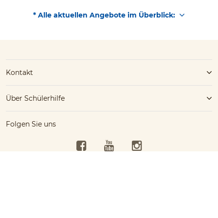
* Alle aktuellen Angebote im Überblick:
Kontakt
Über Schülerhilfe
Folgen Sie uns
Facebook
YouTube
Instagram
Kostenlose Beratung
Schülerhilfe jetzt kostenlos
Barrierefreiheit
0660/7537979
testen!