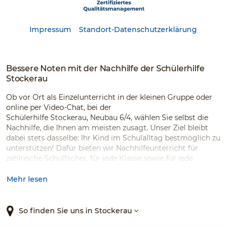
Impressum
Standort-Datenschutzerklärung
Bessere Noten mit der Nachhilfe der Schülerhilfe
Stockerau
Ob vor Ort als Einzelunterricht in der kleinen Gruppe oder
online per Video-Chat, bei der
Schülerhilfe
Stockerau
,
Neubau 6/4, wählen Sie selbst die
Nachhilfe, die Ihnen am meisten zusagt. Unser Ziel bleibt
dabei stets dasselbe: Ihr Kind im Schulalltag bestmöglich zu
unterstützen! Dafür bieten wir Nachhilfeunterricht für
zahlreiche Schulfächer, für jede Klasse sowie für jede
Schulart an, geführt von unseren erfahrenen
Nachhilfelehrerinnen und Nachhilfelehrern.
Mehr lesen
Unser umfangreiches Nachhilfeangebot umfasst sowohl
Ferien- und Prüfungsvorbereitungskurse, Matura-
So finden Sie uns in Stockerau
Crashkurse, als auch eine Nachhilfe speziell für Lehrlinge.