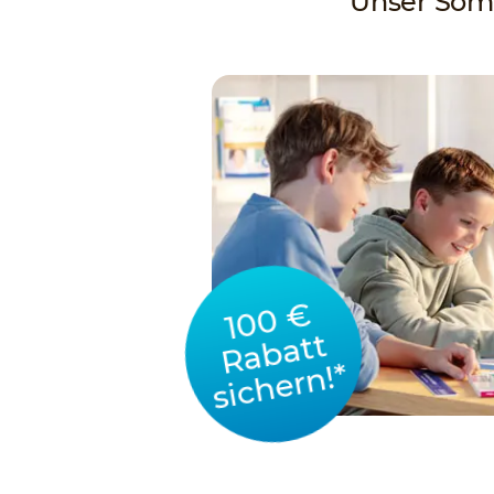
Unser Somm
100 €
Rabatt
sichern!*