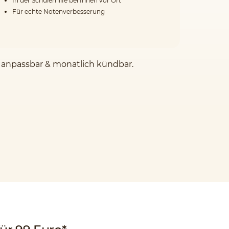
In der Schülerhilfe bei Ihnen vor Ort
Für echte Notenverbesserung
l anpassbar & monatlich kündbar.