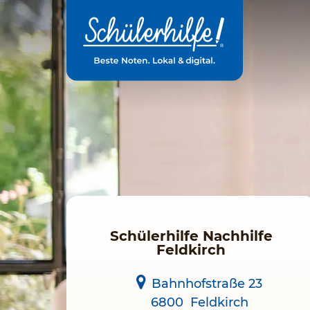
Zum
Hauptinhalt
Schülerhilfe Nachhilfe
Feldkirch
Bahnhofstraße 23
6800
Feldkirch