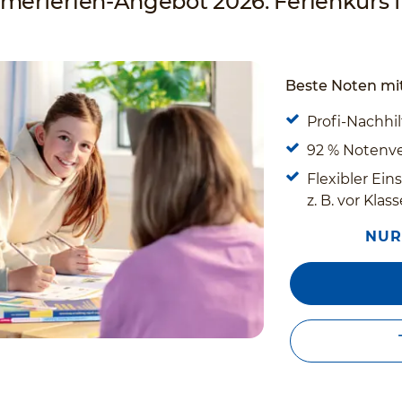
erferien-Angebot 2026: Ferienkurs f
Beste Noten mit
Profi-Nachhilf
92 % Notenv
Flexibler Ein
z. B. vor Kla
NUR