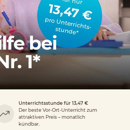
für nur
13,47 €
p
ro
U
n
te
rrich
stu
n
d
e
ts­
*
lfe bei
r. 1*
Unterrichtsstunde für 13,47 €
Der beste Vor-Ort-Unterricht zum
attraktiven Preis – monatlich
kündbar.