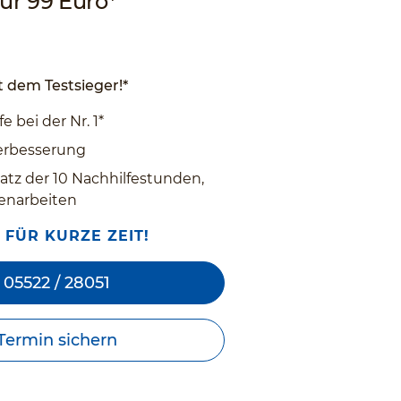
ür 99 Euro*
 dem Testsieger!*
e bei der Nr. 1*
erbesserung
satz der 10 Nachhilfestunden,
ssenarbeiten
 FÜR KURZE ZEIT!
05522 / 28051
Termin sichern