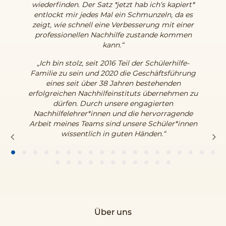
wiederfinden. Der Satz *jetzt hab ich‘s kapiert*
entlockt mir jedes Mal ein Schmunzeln, da es
Schließzeiten
zeigt, wie schnell eine Verbesserung mit einer
Die Schülerhilfe hat das
ganze
Jahr durchgehend
professionellen Nachhilfe zustande kommen
geöffnet.
Jedoch bleibt die
Schülerhilfe in der
kann.“
Weihnachtswoche vom 24.12. bis 31.12. und an den
„Ich bin stolz, seit 2016 Teil der Schülerhilfe-
gesetzlichen Feiertagen
geschlossen
. Auch in Monaten
Familie zu sein und 2020 die Geschäftsführung
mit Ferien und Feiertagen fällt das vereinbarte Schulgeld
eines seit über 38 Jahren bestehenden
an. Darüber hinaus organisiert die Schülerhilfe in
erfolgreichen Nachhilfeinstituts übernehmen zu
den
Schulferien
den Nachhilfeunterricht mit einer speziellen
dürfen. Durch unsere engagierten
Ferienregelung.
Die Unterrichtsstunden werden nicht in
Nachhilfelehrer*innen und die hervorragende
Tageseinheiten, sondern in Wocheneinheiten
Arbeit meines Teams sind unsere Schüler*innen
abgehalten
. Bitte informieren Sie sich in der Schülerhilfe
wissentlich in guten Händen.“
über diese Ferienregelung.
Über uns