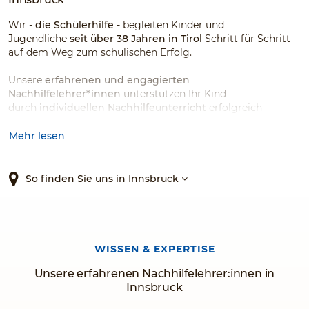
Wir -
die Schülerhilfe
- begleiten Kinder und
Jugendliche
seit über 38 Jahren in Tirol
Schritt für Schritt
auf dem Weg zum schulischen Erfolg.
Unsere
erfahrenen und engagierten
Nachhilfelehrer*innen
unterstützen Ihr Kind
durch
individuellen Nachhilfeunterricht
erfolgreich
in
allen Schularten, Klassen und allen
gängigen Fächern
. Sie gehen gezielt auf den Schüler oder
Mehr lesen
die Schülerin ein, und helfen dadurch, persönliche
Fähigkeiten weiterzuentwickeln, Lernziele zu erreichen und
Lerndefizite langfristig zu beheben.
So finden Sie uns in Innsbruck
Egal ob
Volksschule, Mittelschule, Gymnasium,
HASCH, HAK, HBLA,
HTL, BAfEP/BAKIP
oder
Tourismusfachschule
: Wir
kennen die Besonderheiten der jeweiligen Schulform
WISSEN & EXPERTISE
und können somit den idealen Nachhilfeunterricht für
Ihr Kind zusammenstellen und gestalten.
Unsere erfahrenen Nachhilfelehrer:innen in
Innsbruck
Auch Schülerinnen und Schüler der
Waldorf- bzw.